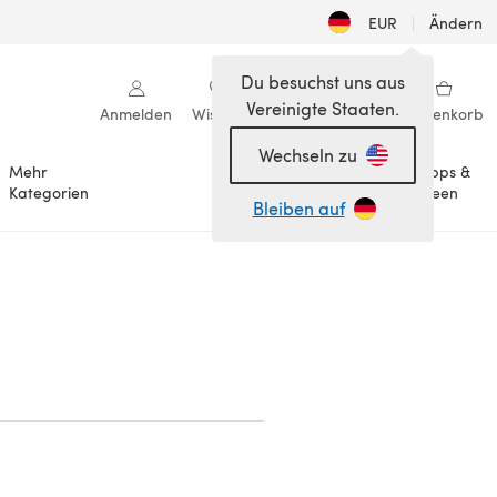
EUR
|
Ändern
Du besuchst uns aus
Vereinigte Staaten.
Anmelden
Wishlist
Meine Bibliothek
Warenkorb
Wechseln zu
Mehr
Tipps &
Anlässe
Kategorien
Ideen
Bleiben auf