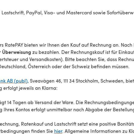
 Lastschrift, PayPal, Visa- und Mastercard sowie Sofortüber
ers RatePAY bieten wir Ihnen den Kauf auf Rechnung an. Nach
r Überweisung
zu bezahlen. Der Rechnungskauf ist für Einkau
ertsteuer und Versandkosten). Bitte beachten Sie, dass Rech
n Deutschland, Österreich oder der Schweiz befinden müssen.
nk AB (publ)
, Sveavägen 46, 111 34 Stockholm, Schweden, bie
erfolgt jeweils an Klarna:
rägt 14 Tagen ab Versand der Ware. Die Rechnungsbedingunge
 Ihres Kontos erfolgt unmittelbar nach Abgabe der Bestellun
chnung, Ratenkauf und Lastschrift setzt eine positive Bonität
rbedingungen finden Sie
hier
. Allgemeine Informationen zu Kl