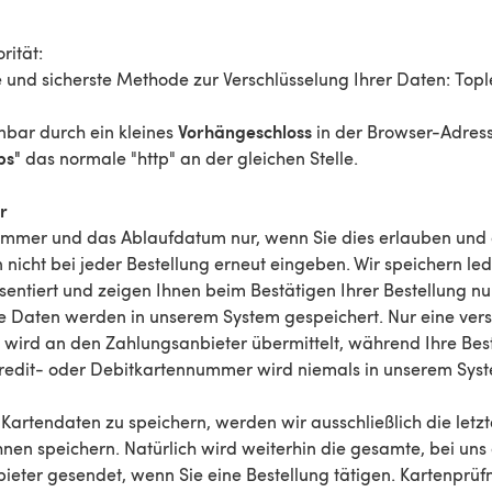
rität:
te und sicherste Methode zur Verschlüsselung Ihrer Daten: To
Vorhängeschloss
nnbar durch ein kleines
in der Browser-Adressl
ps"
das normale "http" an der gleichen Stelle.
r
nummer und das Ablaufdatum nur, wenn Sie dies erlauben und
nicht bei jeder Bestellung erneut eingeben. Wir speichern ledi
entiert und zeigen Ihnen beim Bestätigen Ihrer Bestellung nur 
e Daten werden in unserem System gespeichert. Nur eine versch
lt, wird an den Zahlungsanbieter übermittelt, während Ihre Bes
Kredit- oder Debitkartennummer wird niemals in unserem Syst
 Kartendaten zu speichern, werden wir ausschließlich die letzt
nen speichern. Natürlich wird weiterhin die gesamte, bei u
eter gesendet, wenn Sie eine Bestellung tätigen. Kartenprü