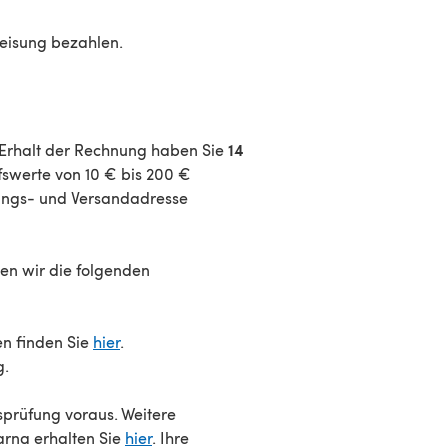
weisung bezahlen.
14
 Erhalt der Rechnung haben Sie
fswerte von 10 € bis 200 €
nungs- und Versandadresse
ten wir die folgenden
n finden Sie
hier
.
g.
sprüfung voraus. Weitere
arna erhalten Sie
hier
. Ihre